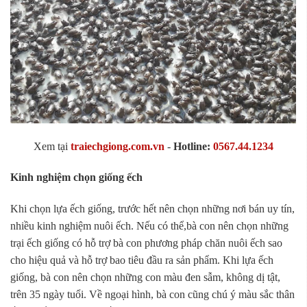
Xem tại
traiechgiong.com.vn
-
Hotline:
0567.44.1234
Kinh nghiệm chọn giống ếch
Khi chọn lựa ếch giống, trước hết nên chọn những nơi bán uy tín,
nhiều kinh nghiệm nuôi ếch. Nếu có thể,bà con nên chọn những
trại ếch giống có hỗ trợ bà con phương pháp chăn nuôi ếch sao
cho hiệu quả và hỗ trợ bao tiêu đầu ra sản phẩm. Khi lựa ếch
giống, bà con nên chọn những con màu đen sẫm, không dị tật,
trên 35 ngày tuổi. Về ngoại hình, bà con cũng chú ý màu sắc thân