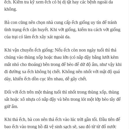
ếch. Kiểm tra kỹ xem ếch có bị dị tật hay các bệnh ngoài da
không.
Bà con cũng nên chọn nhà cung cấp ếch giống uy tín để tránh
tình trạng ếch cận huyết. Khi vớt giống, kiểm tra cách vớt giống
của trại có làm ếch xây xát ngoài da.
Khi vận chuyển ếch giống: Nếu ếch còn non ngày tuổi thì thả
chúng vào thùng xốp hoặc thau lớn (có nắp đậy bằng lưới kẽm
mắt nhỏ cho thoáng) bên trong để bèo để dữ độ ẩm, như vậy khi
đi đường xa ếch không bị chết. Không nên nhốt với mật độ quá
dày, khiến ếch dồn cục lên nhau, dễ gây chết.
Đối với ếch trên một tháng tuổi thì nhốt trong thùng xốp, thùng
sắt hoặc xô nhựa có nắp đậy và bên trong lót một lớp bèo tây để
giữ ẩm.
Khi thả ếch, bà con nên thả ếch vào lúc trời gần tối. Đầu tiên để
bao ếch vào trong hồ đã vệ sinh sạch sẽ, sau đó từ từ đổ nước