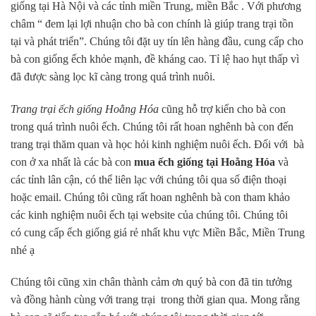
giống tại Hà Nội và các tỉnh miền Trung, miền Bắc . Với phương
châm “ đem lại lợi nhuận cho bà con chính là giúp trang trại tồn
tại và phát triển”. Chúng tôi đặt uy tín lên hàng đầu, cung cấp cho
bà con giống ếch khỏe mạnh, đề kháng cao. Tỉ lệ hao hụt thấp vì
đã được sàng lọc kĩ càng trong quá trình nuôi.
Trang trại ếch giống Hoằng Hóa
cũng hỗ trợ kiến cho bà con
trong quá trình nuôi ếch. Chúng tôi rất hoan nghênh bà con đến
trang trại thăm quan và học hỏi kinh nghiệm nuôi ếch. Đối với bà
con ở xa nhất là các bà con
mua ếch giống tại Hoằng Hóa
và
các tỉnh lân cận, có thể liên lạc với chúng tôi qua số điện thoại
hoặc email. Chúng tôi cũng rất hoan nghênh bà con tham khảo
các kinh nghiệm nuôi ếch tại website của chúng tôi. Chúng tôi
có cung cấp ếch giống giá rẻ nhất khu vực Miền Bắc, Miền Trung
nhé ạ
Chúng tôi cũng xin chân thành cảm ơn quý bà con đã tin tưởng
và đồng hành cùng với trang trại trong thời gian qua. Mong rằng