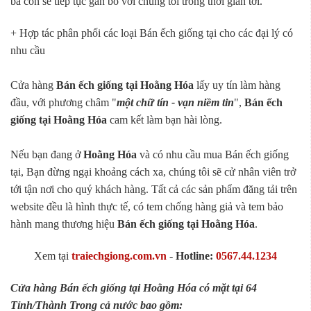
bà con sẽ tiếp tục gắn bó với chúng tôi trong thời gian tới.
+ Hợp tác phân phối các loại Bán ếch giống tại cho các đại lý có
nhu cầu
Cửa hàng
Bán ếch giống tại Hoằng Hóa
lấy uy tín làm hàng
đầu, với phương châm "
một chữ tín - vạn niềm tin
",
Bán ếch
giống tại Hoằng Hóa
cam kết làm bạn hài lòng.
Nếu bạn đang ở
Hoằng Hóa
và có nhu cầu mua Bán ếch giống
tại, Bạn đừng ngại khoảng cách xa, chúng tôi sẽ cử nhân viên trở
tới tận nơi cho quý khách hàng. Tất cả các sản phẩm đăng tải trên
website đều là hình thực tế, có tem chống hàng giả và tem bảo
hành mang thương hiệu
Bán ếch giống tại Hoằng Hóa
.
Xem tại
traiechgiong.com.vn
-
Hotline:
0567.44.1234
Cửa hàng Bán ếch giống tại Hoằng Hóa có mặt tại 64
Tỉnh/Thành Trong cả nước bao gồm: