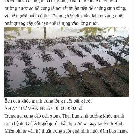
Được thuần chủng nên ếch giống Thái Lan rất dễ nuôi, môi
trường nước ao hồ cũng là nơi rất thuận tiện để chúng sinh sống,
vì thế người nuôi có thể sử dụng lưới để quây lại tạo vùng nuôi,
phát quang cây cối hạn chế lá rụng vào lồng nuôi.
Ếch con khỏe mạnh trong lồng nuôi bằng lưới
NHẬN TƯ VẤN NGAY: 0566.950.950
Trang trại cung cấp ech giong Thai Lan sinh trưởng khỏe mạnh
sạch bệnh. Giá ếch giống rẻ nhất thị trường ngay tại Ninh Bình.
Miễn phí tư vấn kỹ thuật trong suốt quá trình nuôi đảm bảo mang