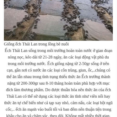
Giống ếch Thái Lan trong lồng bè nuôi
Ếch Thái Lan sống trong môi trường hoàn toàn nước ở gian đoạn
nòng nọc, kéo dài từ 21-28 ngày, ăn các loại động vật phù du
trong môi trường nước. Ếch giống nặng từ 2-50gr sống ở trên
cạn, gần nơi có nước ăn các loại côn trùng, giun, ốc,..chúng có
thể ăn lẫn nhau trong tình trạng thiếu thức ăn Ếch trưởng thành
nặng từ 200-300gr sau 8-10 tháng hoàn toàn phù hợp với mục
đích làm thương phẩm. Do được thuần hóa nên thức ăn của ếch
Thái Lan có thể sử dụng các loại thức ăn tĩnh như viên nổi hay
thức ăn tự chế biến như cá tạp xay nhỏ, cám nấu, các loại bột ngũ
cốc,.. ếch ăn mạnh vào buổi tối và ban đêm nên thuận tiện trong
khâu cho ăn và chăm sóc, theo dõi. Không mất nhiều thời gian,