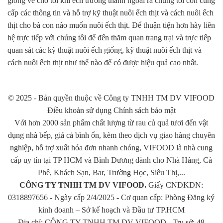
giống về cho tới khi ếch trưởng thành ngoài ra chúng tôi còn cung
cấp các thông tin và hỗ trợ kỹ thuật nuôi ếch thịt và cách nuôi ếch
thịt cho bà con nào muốn nuôi ếch thịt. Để thuận tiện hơn hãy liên
hệ trực tiếp với chúng tôi để đến thăm quan trang trại và trực tiếp
quan sát các kỹ thuật nuôi ếch giống, kỹ thuật nuôi ếch thịt và
cách nuôi ếch thịt như thế nào để có được hiệu quả cao nhất.
© 2025 - Bản quyền thuộc về Công ty TNHH TM DV VIFOOD
Điều khoản sử dụng Chính sách bảo mật
Với hơn 2000 sản phẩm chất lượng từ rau củ quả tươi đến vật
dụng nhà bếp, giá cả bình ổn, kèm theo dịch vụ giao hàng chuyên
nghiệp, hỗ trợ xuất hóa đơn nhanh chóng, VIFOOD là nhà cung
cấp uy tín tại TP HCM và Bình Dương dành cho Nhà Hàng, Cà
Phê, Khách Sạn, Bar, Trường Học, Siêu Thị,...
CÔNG TY TNHH TM DV VIFOOD.
Giấy CNĐKDN:
0318897656 - Ngày cấp 2/4/2025 - Cơ quan cấp: Phòng Đăng ký
kinh doanh – Sở kế hoạch và Đầu tư TP.HCM
Địa chỉ: CÔNG TY TNHH TM DV VIFOOD - Trụ sở: 48