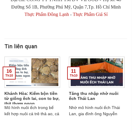
Đường Số 1B, Phường Phú Mỹ, Quận 7,Tp. Hồ Chí Minh
Thực Phẩm Đông Lạnh
-
Thực Phẩm Giá Sỉ
Tin liên quan
16
11
Th10
Th10
Khánh Hòa: Kiếm bộn tiền
Tăng thu nhập nhờ nuôi
từ giống ếch lai, con to bự,
ếch Thái Lan
thịt thơm ngon
Mô hình nuôi ếch trong bể
Nhờ mô hình nuôi ếch Thái
kết hợp nuôi cá trê thả ao, cá
Lan, gia đình ông Nguyễn
rô đầu vuông thả chân ruộng
Đình Bình - thôn Minh Đình -
của anh Cao Văn Phương
xã Tân Lâm Hương - tỉnh Hà