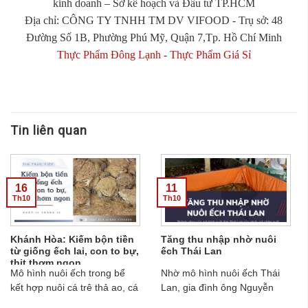
kinh doanh – Sở kế hoạch và Đầu tư TP.HCM
Địa chỉ: CÔNG TY TNHH TM DV VIFOOD - Trụ sở: 48
Đường Số 1B, Phường Phú Mỹ, Quận 7,Tp. Hồ Chí Minh
Thực Phẩm Đông Lạnh
-
Thực Phẩm Giá Sỉ
Tin liên quan
16
11
Th10
Th10
Khánh Hòa: Kiếm bộn tiền
Tăng thu nhập nhờ nuôi
từ giống ếch lai, con to bự,
ếch Thái Lan
thịt thơm ngon
Mô hình nuôi ếch trong bể
Nhờ mô hình nuôi ếch Thái
kết hợp nuôi cá trê thả ao, cá
Lan, gia đình ông Nguyễn
rô đầu vuông thả chân ruộng
Đình Bình - thôn Minh Đình -