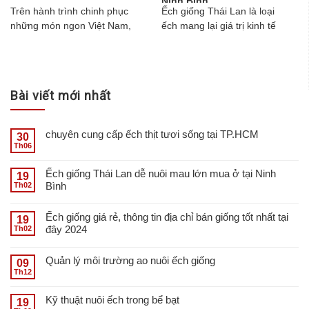
Ninh Bình
đến lý tưởng, hứa hẹn mang
Trên hành trình chinh phục
​Ếch giống Thái Lan là loại
đến cho bạn "thiên đường
những món ngon Việt Nam,
ếch mang lại giá trị kinh tế
ếch thịt" với những trải
ếch luôn là lựa chọn được
cao được nuôi nhiều để lấy
nghiệm hoàn toàn mới mẻ và
yêu thích bởi hương vị đặc
thịt ở Ninh Bình...
tuyệt vời....
trưng, dai giòn và giá trị dinh
dưỡng cao. Tuy nhiên, tìm
Bài viết mới nhất
kiếm nguồn cung cấp ếch thịt
chất lượng, an toàn luôn là
trăn trở của các nhà hàng,
chuyên cung cấp ếch thịt tươi sống tại TP.HCM
30
quán ăn và cơ sở kinh doanh
Th06
thực phẩm. Vifood - Trại ếch
thịt Đồng Nai chính là điểm
Ếch giống Thái Lan dễ nuôi mau lớn mua ở tại Ninh
19
đến lý tưởng, hứa hẹn mang
Bình
Th02
đến cho bạn "thiên đường
ếch thịt" với những trải
Ếch giống giá rẻ, thông tin địa chỉ bán giống tốt nhất tại
19
nghiệm hoàn toàn mới mẻ và
đây 2024
Th02
tuyệt vời....
Quản lý môi trường ao nuôi ếch giống
09
Th12
Kỹ thuật nuôi ếch trong bể bạt
19