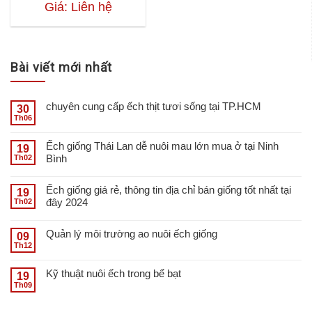
Giá: Liên hệ
Bài viết mới nhất
chuyên cung cấp ếch thịt tươi sống tại TP.HCM
30
Th06
Ếch giống Thái Lan dễ nuôi mau lớn mua ở tại Ninh
19
Bình
Th02
Ếch giống giá rẻ, thông tin địa chỉ bán giống tốt nhất tại
19
đây 2024
Th02
Quản lý môi trường ao nuôi ếch giống
09
Th12
Kỹ thuật nuôi ếch trong bể bạt
19
Th09