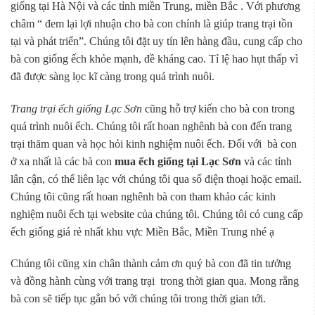
giống tại Hà Nội và các tỉnh miền Trung, miền Bắc . Với phương
châm “ đem lại lợi nhuận cho bà con chính là giúp trang trại tồn
tại và phát triển”. Chúng tôi đặt uy tín lên hàng đầu, cung cấp cho
bà con giống ếch khỏe mạnh, đề kháng cao. Tỉ lệ hao hụt thấp vì
đã được sàng lọc kĩ càng trong quá trình nuôi.
Trang trại ếch giống Lạc Sơn
cũng hỗ trợ kiến cho bà con trong
quá trình nuôi ếch. Chúng tôi rất hoan nghênh bà con đến trang
trại thăm quan và học hỏi kinh nghiệm nuôi ếch. Đối với bà con
ở xa nhất là các bà con
mua ếch giống tại Lạc Sơn
và các tỉnh
lân cận, có thể liên lạc với chúng tôi qua số điện thoại hoặc email.
Chúng tôi cũng rất hoan nghênh bà con tham khảo các kinh
nghiệm nuôi ếch tại website của chúng tôi. Chúng tôi có cung cấp
ếch giống giá rẻ nhất khu vực Miền Bắc, Miền Trung nhé ạ
Chúng tôi cũng xin chân thành cảm ơn quý bà con đã tin tưởng
và đồng hành cùng với trang trại trong thời gian qua. Mong rằng
bà con sẽ tiếp tục gắn bó với chúng tôi trong thời gian tới.