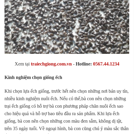
Xem tại
traiechgiong.com.vn
-
Hotline:
0567.44.1234
Kinh nghiệm chọn giống ếch
Khi chọn lựa ếch giống, trước hết nên chọn những nơi bán uy tín,
nhiều kinh nghiệm nuôi ếch. Nếu có thể,bà con nên chọn những
trại ếch giống có hỗ trợ bà con phương pháp chăn nuôi ếch sao
cho hiệu quả và hỗ trợ bao tiêu đầu ra sản phẩm. Khi lựa ếch
giống, bà con nên chọn những con màu đen sẫm, không dị tật,
trên 35 ngày tuổi. Về ngoại hình, bà con cũng chú ý màu sắc thân