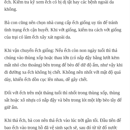
ếch. Kiểm tra kỹ xem ếch có bị dị tật hay các bệnh ngoài da
không.
Bà con cũng nên chọn nhà cung cấp ếch giống uy tín để tránh
tình trạng ếch cận huyết. Khi vớt giống, kiểm tra cách vớt giống
của trại có làm ếch xây xát ngoài da.
Khi vận chuyển ếch giống: Nếu ếch còn non ngày tuổi thì thả
chúng vào thùng xốp hoặc thau lớn (có nắp đậy bằng lưới kẽm
mắt nhỏ cho thoáng) bên trong để bèo để dữ độ ẩm, như vậy khi
đi đường xa ếch không bị chết. Không nên nhốt với mật độ quá
dày, khiến ếch dồn cục lên nhau, dễ gây chết.
Đối với ếch trên một tháng tuổi thì nhốt trong thùng xốp, thùng
sắt hoặc xô nhựa có nắp đậy và bên trong lót một lớp bèo tây để
giữ ẩm.
Khi thả ếch, bà con nên thả ếch vào lúc trời gần tối. Đầu tiên để
bao ếch vào trong hồ đã vệ sinh sạch sẽ, sau đó từ từ đổ nước