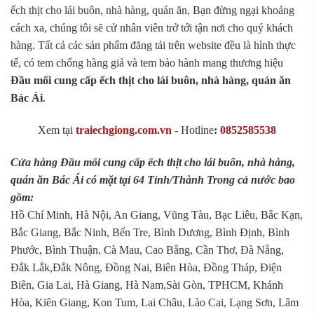
ếch thịt cho lái buôn, nhà hàng, quán ăn, Bạn đừng ngại khoảng
cách xa, chúng tôi sẽ cử nhân viên trở tới tận nơi cho quý khách
hàng. Tất cả các sản phẩm đăng tải trên website đều là hình thực
tế, có tem chống hàng giả và tem bảo hành mang thương hiệu
Đầu mối cung cấp ếch thịt cho lái buôn, nhà hàng, quán ăn
Bác Ái
.
Xem tại
traiechgiong.com.vn
-
Hotline
:
0852585538
Cửa hàng Đầu mối cung cấp ếch thịt cho lái buôn, nhà hàng,
quán ăn Bác Ái có mặt tại 64 Tỉnh/Thành Trong cả nước bao
gồm:
Hồ Chí Minh, Hà Nội, An Giang, Vũng Tàu, Bạc Liêu, Bắc Kạn,
Bắc Giang, Bắc Ninh, Bến Tre, Bình Dương, Bình Định, Bình
Phước, Bình Thuận, Cà Mau, Cao Bằng, Cần Thơ, Đà Nẵng,
Đắk Lắk,Đắk Nông, Đồng Nai, Biên Hòa, Đồng Tháp, Điện
Biên, Gia Lai, Hà Giang, Hà Nam,Sài Gòn, TPHCM, Khánh
Hòa, Kiên Giang, Kon Tum, Lai Châu, Lào Cai, Lạng Sơn, Lâm