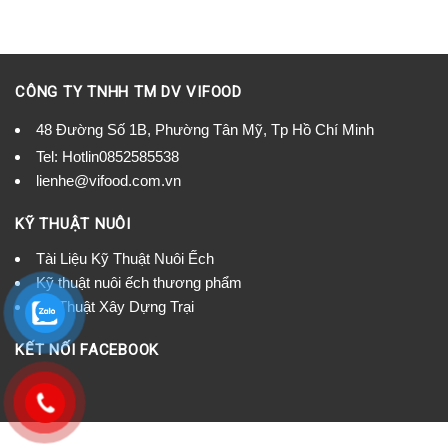
CÔNG TY TNHH TM DV VIFOOD
48 Đường Số 1B, Phường Tân Mỹ, Tp Hồ Chí Minh
Tel:
Hotlin0852585538
lienhe@vifood.com.vn
KỸ THUẬT NUÔI
Tài Liệu Kỹ Thuật Nuôi Ếch
Kỹ thuật nuôi ếch thương phẩm
Kỹ Thuật Xây Dựng Trại
KẾT NỐI FACEBOOK