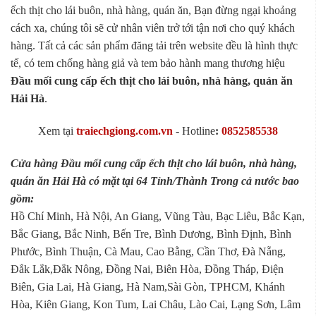
ếch thịt cho lái buôn, nhà hàng, quán ăn, Bạn đừng ngại khoảng
cách xa, chúng tôi sẽ cử nhân viên trở tới tận nơi cho quý khách
hàng. Tất cả các sản phẩm đăng tải trên website đều là hình thực
tế, có tem chống hàng giả và tem bảo hành mang thương hiệu
Đầu mối cung cấp ếch thịt cho lái buôn, nhà hàng, quán ăn
Hải Hà
.
Xem tại
traiechgiong.com.vn
-
Hotline
:
0852585538
Cửa hàng Đầu mối cung cấp ếch thịt cho lái buôn, nhà hàng,
quán ăn Hải Hà có mặt tại 64 Tỉnh/Thành Trong cả nước bao
gồm:
Hồ Chí Minh, Hà Nội, An Giang, Vũng Tàu, Bạc Liêu, Bắc Kạn,
Bắc Giang, Bắc Ninh, Bến Tre, Bình Dương, Bình Định, Bình
Phước, Bình Thuận, Cà Mau, Cao Bằng, Cần Thơ, Đà Nẵng,
Đắk Lắk,Đắk Nông, Đồng Nai, Biên Hòa, Đồng Tháp, Điện
Biên, Gia Lai, Hà Giang, Hà Nam,Sài Gòn, TPHCM, Khánh
Hòa, Kiên Giang, Kon Tum, Lai Châu, Lào Cai, Lạng Sơn, Lâm