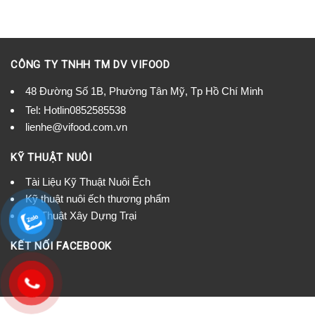
CÔNG TY TNHH TM DV VIFOOD
48 Đường Số 1B, Phường Tân Mỹ, Tp Hồ Chí Minh
Tel:
Hotlin0852585538
lienhe@vifood.com.vn
KỸ THUẬT NUÔI
Tài Liệu Kỹ Thuật Nuôi Ếch
Kỹ thuật nuôi ếch thương phẩm
Kỹ Thuật Xây Dựng Trại
KẾT NỐI FACEBOOK