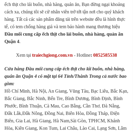
ếch thịt cho lái buôn, nhà hàng, quán ăn, Bạn đừng ngại khoảng
cách xa, chúng tôi sẽ cử nhân viên trở tới tận nơi cho quý khách
hàng. Tất cả các sản phẩm đăng tải trên website đều là hình thực
tế, có tem chống hàng giả và tem bảo hành mang thương hiệu
Đầu mối cung cấp ếch thịt cho lái buôn, nhà hàng, quán ăn
Quận 4
.
Xem tại
traiechgiong.com.vn
-
Hotline
:
0852585538
Cửa hàng Đầu mối cung cấp ếch thịt cho lái buôn, nhà hàng,
quán ăn Quận 4 có mặt tại 64 Tỉnh/Thành Trong cả nước bao
gồm:
Hồ Chí Minh, Hà Nội, An Giang, Vũng Tàu, Bạc Liêu, Bắc Kạn,
Bắc Giang, Bắc Ninh, Bến Tre, Bình Dương, Bình Định, Bình
Phước, Bình Thuận, Cà Mau, Cao Bằng, Cần Thơ, Đà Nẵng,
Đắk Lắk,Đắk Nông, Đồng Nai, Biên Hòa, Đồng Tháp, Điện
Biên, Gia Lai, Hà Giang, Hà Nam,Sài Gòn, TPHCM, Khánh
Hòa, Kiên Giang, Kon Tum, Lai Châu, Lào Cai, Lạng Sơn, Lâm