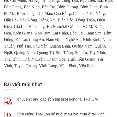
Hồ Chí Minh, Hà Nội, An Giang, Vũng Tàu, Bạc Liêu, Bắc Kạn,
Bắc Giang, Bắc Ninh, Bến Tre, Bình Dương, Bình Định, Bình
Phước, Bình Thuận, Cà Mau, Cao Bằng, Cần Thơ, Đà Nẵng,
Đắk Lắk,Đắk Nông, Đồng Nai, Biên Hòa, Đồng Tháp, Điện
Biên, Gia Lai, Hà Giang, Hà Nam,Sài Gòn, TPHCM, Khánh
Hòa, Kiên Giang, Kon Tum, Lai Châu, Lào Cai, Lạng Sơn, Lâm
Đồng, Đà Lạt, Long An, Nam Định, Nghệ An, Ninh Bình, Ninh
Thuận, Phú Thọ, Phú Yên, Quảng Bình, Quảng Nam, Quảng
Ngãi, Quảng Ninh, Quảng Trị, Sóc Trăng, Sơn La, Tây Ninh,
Thái Bình, Thái Nguyên, Thanh Hóa, Huế, Tiền Giang, Trà
Vinh, Tuyên Quang, Vĩnh Long, Vĩnh Phúc, Yên Bái...
Bài viết mới nhất
chuyên cung cấp ếch thịt tươi sống tại TP.HCM
30
Th06
Ếch giống Thái Lan dễ nuôi mau lớn mua ở tại Ninh
19