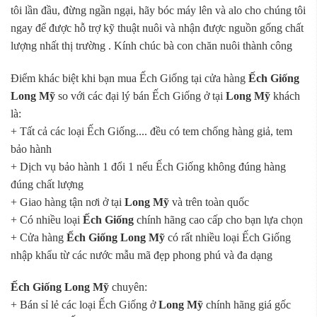
tôi lần đầu, đừng ngần ngại, hãy bóc máy lên và alo cho chúng tôi
ngay để được hỗ trợ kỹ thuật nuôi và nhận được nguồn gống chất
lượng nhất thị trường . Kính chúc bà con chăn nuôi thành công
Điểm khác biệt khi bạn mua Ếch Giống tại cửa hàng
Ếch Giống
Long Mỹ
so với các đại lý bán Ếch Giống ở tại
Long Mỹ
khách
là:
+ Tất cả các loại Ếch Giống.... đều có tem chống hàng giả, tem
bảo hành
+ Dịch vụ bảo hành 1 đổi 1 nếu Ếch Giống không đúng hàng
đúng chất lượng
+ Giao hàng tận nơi ở tại
Long Mỹ
và trên toàn quốc
+ Có nhiều loại
Ếch Giống
chính hãng cao cấp cho bạn lựa chọn
+ Cửa hàng
Ếch Giống Long Mỹ
có rất nhiều loại Ếch Giống
nhập khẩu từ các nước mẫu mã đẹp phong phú và đa dạng
Ếch Giống Long Mỹ
chuyên:
+ Bán sỉ lẻ các loại Ếch Giống ở
Long Mỹ
chính hãng giá gốc