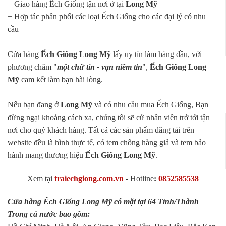
+ Giao hàng Ếch Giống tận nơi ở tại
Long Mỹ
+ Hợp tác phân phối các loại Ếch Giống cho các đại lý có nhu
cầu
Cửa hàng
Ếch Giống Long Mỹ
lấy uy tín làm hàng đầu, với
phương châm "
một chữ tín - vạn niềm tin
",
Ếch Giống Long
Mỹ
cam kết làm bạn hài lòng.
Nếu bạn đang ở
Long Mỹ
và có nhu cầu mua Ếch Giống, Bạn
đừng ngại khoảng cách xa, chúng tôi sẽ cử nhân viên trở tới tận
nơi cho quý khách hàng. Tất cả các sản phẩm đăng tải trên
website đều là hình thực tế, có tem chống hàng giả và tem bảo
hành mang thương hiệu
Ếch Giống Long Mỹ
.
Xem tại
traiechgiong.com.vn
-
Hotline
:
0852585538
Cửa hàng Ếch Giống Long Mỹ có mặt tại 64 Tỉnh/Thành
Trong cả nước bao gồm: