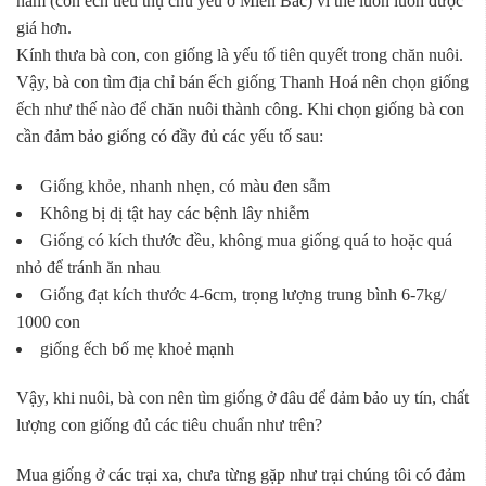
nam (con ếch tiêu thụ chủ yếu ở Miền Bắc) vì thế luôn luôn được
giá hơn.
Kính thưa bà con, con giống là yếu tố tiên quyết trong chăn nuôi.
Vậy, bà con tìm địa chỉ bán ếch giống Thanh Hoá nên chọn giống
ếch như thế nào để chăn nuôi thành công. Khi chọn giống bà con
cần đảm bảo giống có đầy đủ các yếu tố sau:
Giống khỏe, nhanh nhẹn, có màu đen sẫm
Không bị dị tật hay các bệnh lây nhiễm
Giống có kích thước đều, không mua giống quá to hoặc quá
nhỏ để tránh ăn nhau
Giống đạt kích thước 4-6cm, trọng lượng trung bình 6-7kg/
1000 con
giống ếch bố mẹ khoẻ mạnh
Vậy, khi nuôi, bà con nên tìm giống ở đâu để đảm bảo uy tín, chất
lượng con giống đủ các tiêu chuẩn như trên?
Mua giống ở các trại xa, chưa từng gặp như trại chúng tôi có đảm