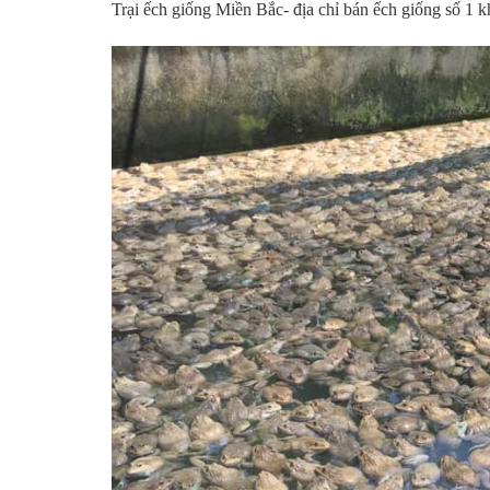
Trại ếch giống Miền Bắc- địa chỉ bán ếch giống số 1