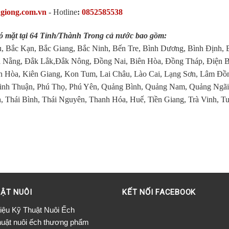
hgiong.com.vn
-
Hotline
:
0852585538
 mặt tại 64 Tỉnh/Thành Trong cả nước bao gồm:
, Bắc Kạn, Bắc Giang, Bắc Ninh, Bến Tre, Bình Dương, Bình Định, 
 Nẵng, Đắk Lắk,Đắk Nông, Đồng Nai, Biên Hòa, Đồng Tháp, Điện B
 Hòa, Kiên Giang, Kon Tum, Lai Châu, Lào Cai, Lạng Sơn, Lâm Đồ
inh Thuận, Phú Thọ, Phú Yên, Quảng Bình, Quảng Nam, Quảng Ngãi
, Thái Bình, Thái Nguyên, Thanh Hóa, Huế, Tiền Giang, Trà Vinh, T
ẬT NUÔI
KẾT NỐI FACEBOOK
Liệu Kỹ Thuật Nuôi Ếch
huật nuôi ếch thương phẩm