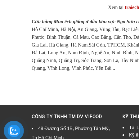
Xem tại
traiec
Cửa hàng Mua ếch giống ở đâu khu vực Nga Sơn có
Hồ Chí Minh, Hà Nội, An Giang, Vũng Tàu, Bạc Liêu
Phước, Bình Thuận, Cà Mau, Cao Bằng, Cần Thơ, Đà
Gia Lai, Hà Giang, Hà Nam,Sài Gòn, TPHCM, Khánh
Đà Lạt, Long An, Nam Định, Nghệ An, Ninh Bình, N
Quảng Ninh, Quảng Trị, Sóc Trăng, Sơn La, Tây Ninh
Quang, Vĩnh Long, Vĩnh Phúc, Yên Bái...
CÔNG TY TNHH TM DV VIFOOD
KỸ THU
Tài 
48 Đường Số 1B, Phường Tân Mỹ,
Kỹ t
Tp Hồ Chí Minh