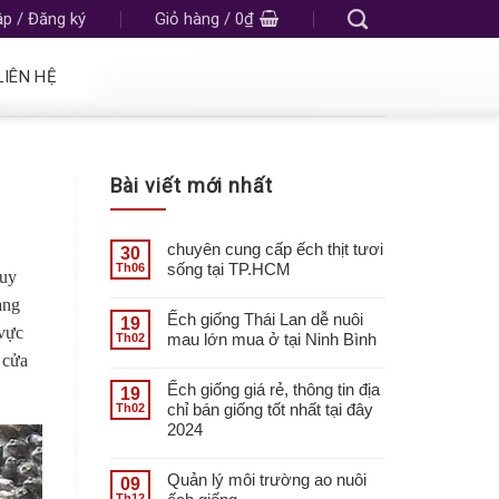
p / Đăng ký
Giỏ hàng /
0
₫
LIÊN HỆ
Bài viết mới nhất
chuyên cung cấp ếch thịt tươi
30
sống tại TP.HCM
Th06
duy
àng
Ếch giống Thái Lan dễ nuôi
19
 vực
mau lớn mua ở tại Ninh Bình
Th02
 cửa
Ếch giống giá rẻ, thông tin địa
19
chỉ bán giống tốt nhất tại đây
Th02
2024
Quản lý môi trường ao nuôi
09
Th12