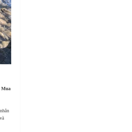
,
Mua
 nhân
 và