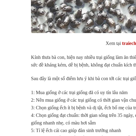
Xem tại
traiec
Kính thưa bà con, hiện nay nhiều trại giống làm ăn thi
sức đề kháng kém, dễ bị bệnh, không đạt chuẩn kích 
Sau đây là một số điểm lưu ý khi bà con tới các trại g
1: Mua giống ở các trại giống đã có uy tín lâu năm
2: Nên mua giống ở các trại giống có thời gian vận ch
3: Chọn giống ếch ít bị bệnh và dị tật, ếch bố mẹ của 
4: Chọn giống đạt chuẩn: thời gian sống trên 35 ngày,
giống nhanh nhẹ, có màu hơi sẫm
5: Tỉ lệ ếch cái cao giúp đàn sinh trưởng nhanh