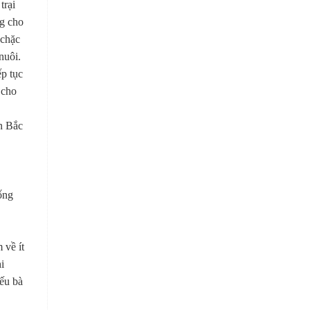
trại
ng cho
 chặc
nuôi.
ếp tục
 cho
n Bắc
ống
 về ít
i
ếu bà