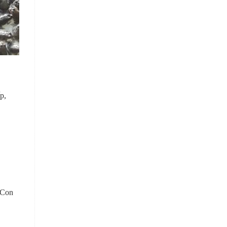
p,
 Con