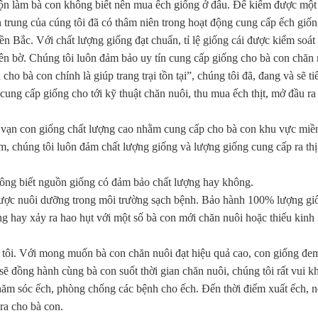
n lộn làm bà con không biết nên mua ếch giống ở đâu. Để kiếm được một 
ền trung của cúng tôi đã có thâm niên trong hoạt động cung cấp ếch giố
ền Bắc. Với chất lượng giống đạt chuẩn, tỉ lệ giống cái được kiểm soát
lên bờ. Chúng tôi luôn đảm bảo uy tín cung cấp giống cho bà con chăn 
o bà con chính là giúp trang trại tồn tại”, chúng tôi đã, đang và sẽ ti
cung cấp giống cho tới kỹ thuật chăn nuôi, thu mua ếch thịt, mở đầu ra
m vạn con giống chất lượng cao nhằm cung cấp cho bà con khu vực miề
ăm, chúng tôi luôn đảm chất lượng giống và lượng giống cung cấp ra thị
không biết nguồn giống có đảm bảo chất lượng hay không.
được nuôi dưỡng trong môi trường sạch bệnh. Bảo hành 100% lượng gi
ờng hay xảy ra hao hụt với một số bà con mới chăn nuôi hoặc thiếu kinh
tôi. Với mong muốn bà con chăn nuôi đạt hiệu quả cao, con giống đem
 sẽ đồng hành cùng bà con suốt thời gian chăn nuôi, chúng tôi rất vui kh
hăm sóc ếch, phòng chống các bệnh cho ếch. Đến thời điểm xuất ếch, n
 ra cho bà con.