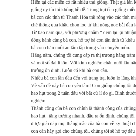
Hiện tại các miền có rất nhiều trại giống. Thật giả lẫ
giống uy tín thì không hề dễ. Trang trại ếch giống mi
bà con các tỉnh từ Thanh Hóa trải rông vào các tỉnh mi
chẽ thông qua khâu chọn lọc từ khi nòng nọc bắt đầu 
Từ bao năm qua, với phương châm “ đem lại lợi nhuận ch
đồng hành cùng bà con, hỗ trợ bà con tận tình từ khâu 
bà con chăn nuôi an tâm tập trung vào chuyên môn.
Hằng năm, chúng tôi cung cấp ra thị trương hàng tră
và một số đại lí lớn. Với kinh nghiệm chăn nuôi lâu n
trường ổn định. Luôn có khi bà con cần.
Nhiều bà con lần đầu đến với trang trại luôn lo lắng 
Về vấn đề này bà con yên tâm! Con giống chúng tôi 
hao hụt trong 2 tuần đầu với bất cứ lí do gì. Bình thư
nghiệm.
Thành công của bà con chính là thành công của chúng 
hao hụt , tăng trưởng nhanh, đầu ra ổn định, chúng tôi
được giải đáp mọi thắng mắc của bà con về kỹ thuật c
con cần hãy gọi cho chúng tôi, chúng tôi sẽ hỗ trợ đầu