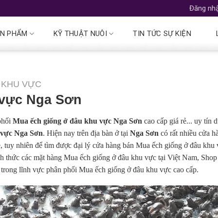
Đăng nhậ
N PHẨM
KỸ THUẬT NUÔI
TIN TỨC SỰ KIỆN
 KHU VỰC
 vực Nga Sơn
phối
Mua ếch giống ở đâu khu vực Nga Sơn
cao cấp giá rẻ... uy tín 
 vực Nga Sơn
. Hiện nay trên địa bàn ở tại
Nga Sơn
có rất nhiều cửa h
ẻ, tuy nhiên để tìm được đại lý cửa hàng bán Mua ếch giống ở đâu khu
hính thức các mặt hàng Mua ếch giống ở đâu khu vực tại Việt Nam, Shop
 trong lĩnh vực phân phối Mua ếch giống ở đâu khu vực cao cấp.