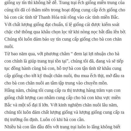
giống uy tín thì không hề dễ. Trang trại ếch giống miền trung của
cúng tôi đã có thâm niên trong hoạt động cung cấp ếch giống cho
bà con các tỉnh từ Thanh Hóa trải rông vào các tỉnh miền Bắc.
Với chất lượng giống đạt chuẩn, tỉ lệ giống cái được kiểm soát
chặc chẽ thông qua khâu chọn lọc từ khi nòng nọc bắt đầu lên bờ.
Chúng tôi luôn đảm bảo uy tín cung cấp giống cho bà con chăn
nuôi.
Từ bao năm qua, với phương châm “ đem lại lợi nhuận cho bà
con chính là giúp trang trại tồn tại”, chúng tôi đã, đang và sẽ tiếp
tục đồng hành cùng bà con, hỗ trợ bà con tận tình từ khâu cung
cấp giống cho tới kỹ thuật chăn nuôi, thu mua ếch thịt, mở đầu ra
cho bà con chăn nuôi an tâm tập trung vào chuyên môn.
Hằng năm, chúng tôi cung cấp ra thị trương hàng trăm vạn con
giống chất lượng cao nhằm cung cấp cho bà con khu vực miền
Bắc và một số đại lí lớn. Với kinh nghiệm chăn nuôi lâu năm,
chúng tôi luôn đảm chất lượng giống và lượng giống cung cấp ra
thị trường ổn định. Luôn có khi bà con cần.
Nhiều bà con lần đầu đến với trang trại luôn lo lắng không biết