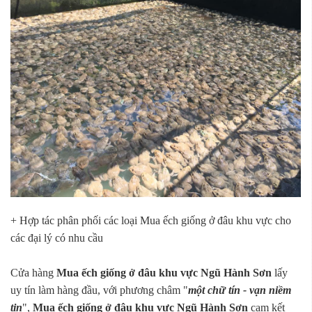
+ Hợp tác phân phối các loại Mua ếch giống ở đâu khu vực cho
các đại lý có nhu cầu
Cửa hàng
Mua ếch giống ở đâu khu vực Ngũ Hành Sơn
lấy
uy tín làm hàng đầu, với phương châm "
một chữ tín - vạn niềm
tin
",
Mua ếch giống ở đâu khu vực Ngũ Hành Sơn
cam kết