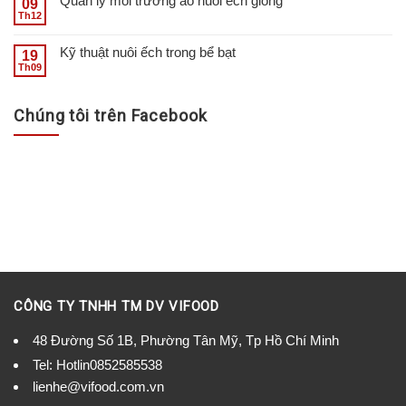
Quản lý môi trường ao nuôi ếch giống
09
Th12
Kỹ thuật nuôi ếch trong bể bạt
19
Th09
Chúng tôi trên Facebook
CÔNG TY TNHH TM DV VIFOOD
48 Đường Số 1B, Phường Tân Mỹ, Tp Hồ Chí Minh
Tel:
Hotlin0852585538
lienhe@vifood.com.vn