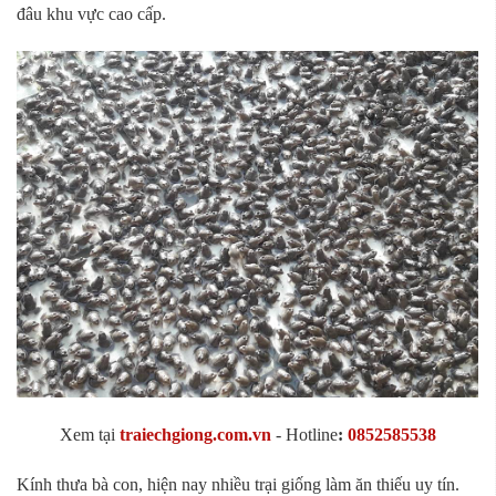
đâu khu vực cao cấp.
Xem tại
traiechgiong.com.vn
-
Hotline
:
0852585538
Kính thưa bà con, hiện nay nhiều trại giống làm ăn thiếu uy tín.