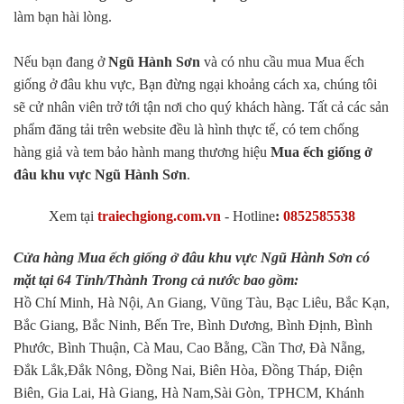
làm bạn hài lòng.
Nếu bạn đang ở
Ngũ Hành Sơn
và có nhu cầu mua Mua ếch
giống ở đâu khu vực, Bạn đừng ngại khoảng cách xa, chúng tôi
sẽ cử nhân viên trở tới tận nơi cho quý khách hàng. Tất cả các sản
phẩm đăng tải trên website đều là hình thực tế, có tem chống
hàng giả và tem bảo hành mang thương hiệu
Mua ếch giống ở
đâu khu vực Ngũ Hành Sơn
.
Xem tại
traiechgiong.com.vn
-
Hotline
:
0852585538
Cửa hàng Mua ếch giống ở đâu khu vực Ngũ Hành Sơn có
mặt tại 64 Tỉnh/Thành Trong cả nước bao gồm:
Hồ Chí Minh, Hà Nội, An Giang, Vũng Tàu, Bạc Liêu, Bắc Kạn,
Bắc Giang, Bắc Ninh, Bến Tre, Bình Dương, Bình Định, Bình
Phước, Bình Thuận, Cà Mau, Cao Bằng, Cần Thơ, Đà Nẵng,
Đắk Lắk,Đắk Nông, Đồng Nai, Biên Hòa, Đồng Tháp, Điện
Biên, Gia Lai, Hà Giang, Hà Nam,Sài Gòn, TPHCM, Khánh