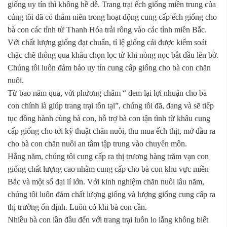
giống uy tín thì không hề dễ. Trang trại ếch giống miền trung của
cúng tôi đã có thâm niên trong hoạt động cung cấp ếch giống cho
bà con các tỉnh từ Thanh Hóa trải rông vào các tỉnh miền Bắc.
Với chất lượng giống đạt chuẩn, tỉ lệ giống cái được kiểm soát
chặc chẽ thông qua khâu chọn lọc từ khi nòng nọc bắt đầu lên bờ.
Chúng tôi luôn đảm bảo uy tín cung cấp giống cho bà con chăn
nuôi.
Từ bao năm qua, với phương châm “ đem lại lợi nhuận cho bà
con chính là giúp trang trại tồn tại”, chúng tôi đã, đang và sẽ tiếp
tục đồng hành cùng bà con, hỗ trợ bà con tận tình từ khâu cung
cấp giống cho tới kỹ thuật chăn nuôi, thu mua ếch thịt, mở đầu ra
cho bà con chăn nuôi an tâm tập trung vào chuyên môn.
Hằng năm, chúng tôi cung cấp ra thị trương hàng trăm vạn con
giống chất lượng cao nhằm cung cấp cho bà con khu vực miền
Bắc và một số đại lí lớn. Với kinh nghiệm chăn nuôi lâu năm,
chúng tôi luôn đảm chất lượng giống và lượng giống cung cấp ra
thị trường ổn định. Luôn có khi bà con cần.
Nhiều bà con lần đầu đến với trang trại luôn lo lắng không biết