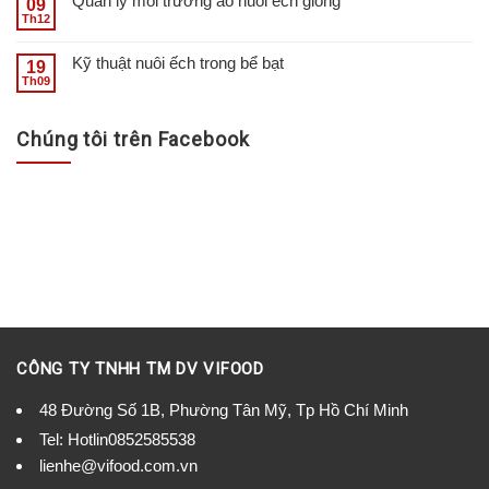
Quản lý môi trường ao nuôi ếch giống
09
Th12
Kỹ thuật nuôi ếch trong bể bạt
19
Th09
Chúng tôi trên Facebook
CÔNG TY TNHH TM DV VIFOOD
48 Đường Số 1B, Phường Tân Mỹ, Tp Hồ Chí Minh
Tel:
Hotlin0852585538
lienhe@vifood.com.vn