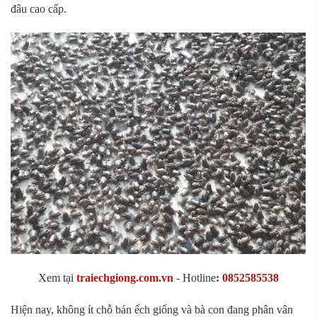
đâu cao cấp.
Xem tại
traiechgiong.com.vn
-
Hotline
:
0852585538
Hiện nay, không ít chỗ bán ếch giống và bà con đang phân vân