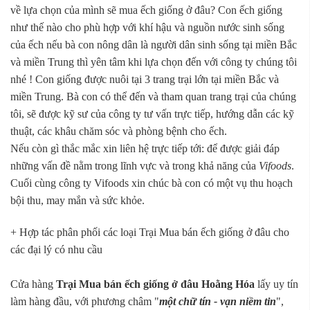
về lựa chọn của mình sẽ mua ếch giống ở đâu? Con ếch giống
như thế nào cho phù hợp với khí hậu và nguồn nước sinh sống
của ếch nếu bà con nông dân là người dân sinh sống tại miền Bắc
và miền Trung thì yên tâm khi lựa chọn đến với công ty chúng tôi
nhé ! Con giống được nuôi tại 3 trang trại lớn tại miền Bắc và
miền Trung. Bà con có thể đến và tham quan trang trại của chúng
tôi, sẽ được kỹ sư của công ty tư vấn trực tiếp, hướng dẫn các kỹ
thuật, các khâu chăm sóc và phòng bệnh cho ếch.
Nếu còn gì thắc mắc xin liên hệ trực tiếp tới: để được giải đáp
những vấn đề nằm trong lĩnh vực và trong khả năng của
Vifoods
.
Cuối cùng công ty Vifoods xin chúc bà con có một vụ thu hoạch
bội thu, may mắn và sức khỏe.
+ Hợp tác phân phối các loại Trại Mua bán ếch giống ở đâu cho
các đại lý có nhu cầu
Cửa hàng
Trại Mua bán ếch giống ở đâu Hoằng Hóa
lấy uy tín
làm hàng đầu, với phương châm "
một chữ tín - vạn niềm tin
",