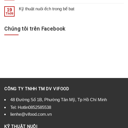
Kỹ thuật nuôi ếch trong bể bạt
19
Th09
Chúng tôi trên Facebook
CÔNG TY TNHH TM DV VIFOOD
48 Đường Số 1B, Phường Tân Mỹ, Tp Hồ Chí Minh
Tel:
Hotlin0852585538
lienhe@vifood.com.vn
KỸ THUẬT NUÔI