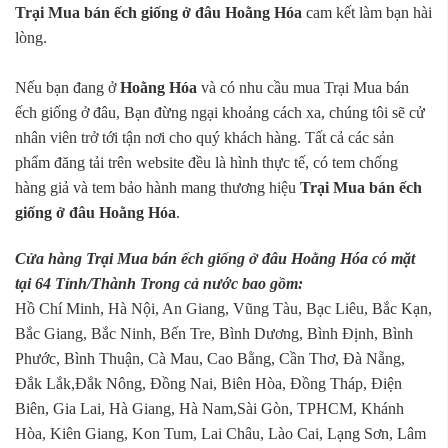
Trại Mua bán ếch giống ở đâu Hoằng Hóa
cam kết làm bạn hài
lòng.
Nếu bạn đang ở
Hoằng Hóa
và có nhu cầu mua Trại Mua bán
ếch giống ở đâu, Bạn đừng ngại khoảng cách xa, chúng tôi sẽ cử
nhân viên trở tới tận nơi cho quý khách hàng. Tất cả các sản
phẩm đăng tải trên website đều là hình thực tế, có tem chống
hàng giả và tem bảo hành mang thương hiệu
Trại Mua bán ếch
giống ở đâu Hoằng Hóa
.
Cửa hàng Trại Mua bán ếch giống ở đâu Hoằng Hóa có mặt
tại 64 Tỉnh/Thành Trong cả nước bao gồm:
Hồ Chí Minh, Hà Nội, An Giang, Vũng Tàu, Bạc Liêu, Bắc Kạn,
Bắc Giang, Bắc Ninh, Bến Tre, Bình Dương, Bình Định, Bình
Phước, Bình Thuận, Cà Mau, Cao Bằng, Cần Thơ, Đà Nẵng,
Đắk Lắk,Đắk Nông, Đồng Nai, Biên Hòa, Đồng Tháp, Điện
Biên, Gia Lai, Hà Giang, Hà Nam,Sài Gòn, TPHCM, Khánh
Hòa, Kiên Giang, Kon Tum, Lai Châu, Lào Cai, Lạng Sơn, Lâm