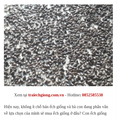
Xem tại
traiechgiong.com.vn
-
Hotline
:
0852585538
Hiện nay, không ít chỗ bán ếch giống và bà con đang phân vân
về lựa chọn của mình sẽ mua ếch giống ở đâu? Con ếch giống