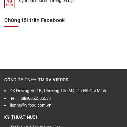
Kỹ thuật nuôi ếch trong bể bạt
19
Th09
Chúng tôi trên Facebook
CÔNG TY TNHH TM DV VIFOOD
48 Đường Số 1B, Phường Tân Mỹ, Tp Hồ Chí Minh
Tel:
Hotlin0852585538
lienhe@vifood.com.vn
KỸ THUẬT NUÔI