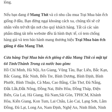
lòng.
Nếu bạn đang ở
Mang Thít
và có nhu cầu mua Trại Mua bán ếch
giống ở đâu, Bạn đừng ngại khoảng cách xa, chúng tôi sẽ cử
nhân viên trở tới tận nơi cho quý khách hàng. Tất cả các sản
phẩm đăng tải trên website đều là hình thực tế, có tem chống
hàng giả và tem bảo hành mang thương hiệu
Trại Mua bán ếch
giống ở đâu Mang Thít
.
Cửa hàng Trại Mua bán ếch giống ở đâu Mang Thít có mặt tại
64 Tỉnh/Thành Trong cả nước bao gồm:
Hồ Chí Minh, Hà Nội, An Giang, Vũng Tàu, Bạc Liêu, Bắc Kạn,
Bắc Giang, Bắc Ninh, Bến Tre, Bình Dương, Bình Định, Bình
Phước, Bình Thuận, Cà Mau, Cao Bằng, Cần Thơ, Đà Nẵng,
Đắk Lắk,Đắk Nông, Đồng Nai, Biên Hòa, Đồng Tháp, Điện
Biên, Gia Lai, Hà Giang, Hà Nam,Sài Gòn, TPHCM, Khánh
Hòa, Kiên Giang, Kon Tum, Lai Châu, Lào Cai, Lạng Sơn, Lâm
Đồng, Đà Lạt, Long An, Nam Định, Nghệ An, Ninh Bình, Ninh