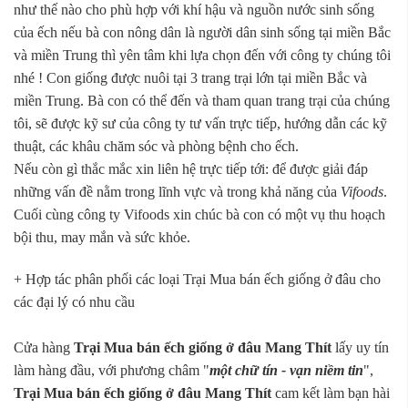
như thế nào cho phù hợp với khí hậu và nguồn nước sinh sống
của ếch nếu bà con nông dân là người dân sinh sống tại miền Bắc
và miền Trung thì yên tâm khi lựa chọn đến với công ty chúng tôi
nhé ! Con giống được nuôi tại 3 trang trại lớn tại miền Bắc và
miền Trung. Bà con có thể đến và tham quan trang trại của chúng
tôi, sẽ được kỹ sư của công ty tư vấn trực tiếp, hướng dẫn các kỹ
thuật, các khâu chăm sóc và phòng bệnh cho ếch.
Nếu còn gì thắc mắc xin liên hệ trực tiếp tới: để được giải đáp
những vấn đề nằm trong lĩnh vực và trong khả năng của
Vifoods
.
Cuối cùng công ty Vifoods xin chúc bà con có một vụ thu hoạch
bội thu, may mắn và sức khỏe.
+ Hợp tác phân phối các loại Trại Mua bán ếch giống ở đâu cho
các đại lý có nhu cầu
Cửa hàng
Trại Mua bán ếch giống ở đâu Mang Thít
lấy uy tín
làm hàng đầu, với phương châm "
một chữ tín - vạn niềm tin
",
Trại Mua bán ếch giống ở đâu Mang Thít
cam kết làm bạn hài