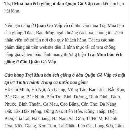
Trại Mua bán ếch giống ở đâu Quận Gò Vấp
cam kết làm bạn
hài lòng.
Nếu bạn đang ở
Quận Gò Vấp
và có nhu cầu mua Trại Mua bán
ếch giống ở đâu, Bạn đừng ngại khoảng cách xa, chúng tôi sẽ cử
nhân viên trở tới tận nơi cho quý khách hàng. Tất cả các sản
phẩm đăng tải trên website đều là hình thực tế, có tem chống
hàng giả và tem bảo hành mang thương hiệu
Trại Mua bán ếch
giống ở đâu Quận Gò Vấp
.
Cửa hàng Trại Mua bán ếch giống ở đâu Quận Gò Vấp có mặt
tại 64 Tỉnh/Thành Trong cả nước bao gồm:
Hồ Chí Minh, Hà Nội, An Giang, Vũng Tàu, Bạc Liêu, Bắc Kạn,
Bắc Giang, Bắc Ninh, Bến Tre, Bình Dương, Bình Định, Bình
Phước, Bình Thuận, Cà Mau, Cao Bằng, Cần Thơ, Đà Nẵng,
Đắk Lắk,Đắk Nông, Đồng Nai, Biên Hòa, Đồng Tháp, Điện
Biên, Gia Lai, Hà Giang, Hà Nam,Sài Gòn, TPHCM, Khánh
Hòa, Kiên Giang, Kon Tum, Lai Châu, Lào Cai, Lạng Sơn, Lâm