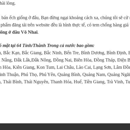
hài lòng.
bán ếch giống ở đâu, Bạn đừng ngại khoảng cách xa, chúng tôi sẽ cử
n phẩm đăng tải trên website đều là hình thực tế, có tem chống hàng giả
iống ở đâu Võ Nhai
.
ó mặt tại 64 Tỉnh/Thành Trong cả nước bao gồm:
, Bắc Kạn, Bắc Giang, Bắc Ninh, Bến Tre, Bình Dương, Bình Định, 
 Nẵng, Đắk Lắk,Đắk Nông, Đồng Nai, Biên Hòa, Đồng Tháp, Điện B
 Hòa, Kiên Giang, Kon Tum, Lai Châu, Lào Cai, Lạng Sơn, Lâm Đồ
inh Thuận, Phú Thọ, Phú Yên, Quảng Bình, Quảng Nam, Quảng Ngãi
, Thái Bình, Thái Nguyên, Thanh Hóa, Huế, Tiền Giang, Trà Vinh, T