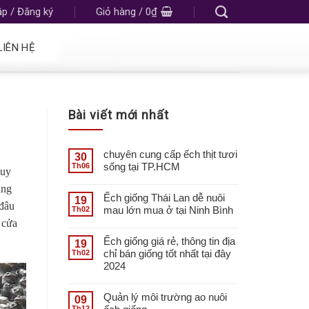
p / Đăng ký
Giỏ hàng /
0
₫
LIÊN HỆ
Bài viết mới nhất
chuyên cung cấp ếch thịt tươi
30
sống tại TP.HCM
Th06
duy
àng
Ếch giống Thái Lan dễ nuôi
19
 đâu
mau lớn mua ở tại Ninh Bình
Th02
 cửa
Ếch giống giá rẻ, thông tin địa
19
chỉ bán giống tốt nhất tại đây
Th02
2024
Quản lý môi trường ao nuôi
09
Th12