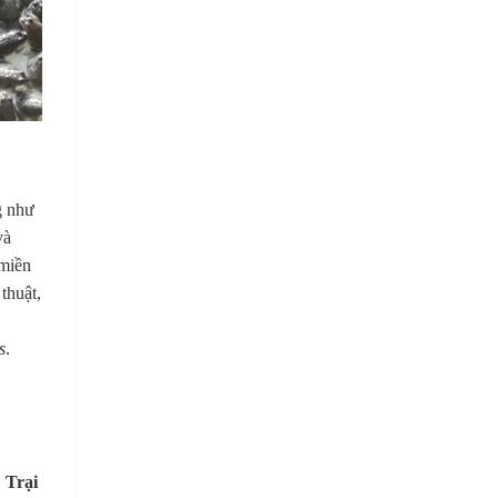
g như
và
 miền
thuật,
s
.
,
Trại