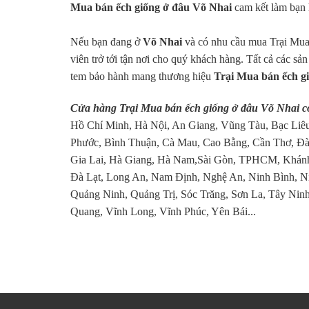
Mua bán ếch giống ở đâu Võ Nhai
cam kết làm bạn 
Nếu bạn đang ở
Võ Nhai
và có nhu cầu mua Trại Mua 
viên trở tới tận nơi cho quý khách hàng. Tất cả các sả
tem bảo hành mang thương hiệu
Trại Mua bán ếch g
Cửa hàng Trại Mua bán ếch giống ở đâu Võ Nhai c
Hồ Chí Minh, Hà Nội, An Giang, Vũng Tàu, Bạc Liêu
Phước, Bình Thuận, Cà Mau, Cao Bằng, Cần Thơ, Đà
Gia Lai, Hà Giang, Hà Nam,Sài Gòn, TPHCM, Khánh
Đà Lạt, Long An, Nam Định, Nghệ An, Ninh Bình, N
Quảng Ninh, Quảng Trị, Sóc Trăng, Sơn La, Tây Ninh
Quang, Vĩnh Long, Vĩnh Phúc, Yên Bái...