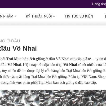
Đăng nhậ
N PHẨM
KỸ THUẬT NUÔI
TIN TỨC SỰ KIỆN
NG Ở ĐÂU
 đâu Võ Nhai
phối
Trại Mua bán ếch giống ở đâu Võ Nhai
cao cấp giá rẻ... uy tín 
 đâu Võ Nhai
. Hiện nay trên địa bàn ở tại
Võ Nhai
có rất nhiều cửa h
ẻ, tuy nhiên để tìm được đại lý cửa hàng bán Trại Mua bán ếch giống ở
ính thức các mặt hàng Trại Mua bán ếch giống ở đâu tại Việt Nam, Shop
 trong lĩnh vực phân phối Trại Mua bán ếch giống ở đâu cao cấp.