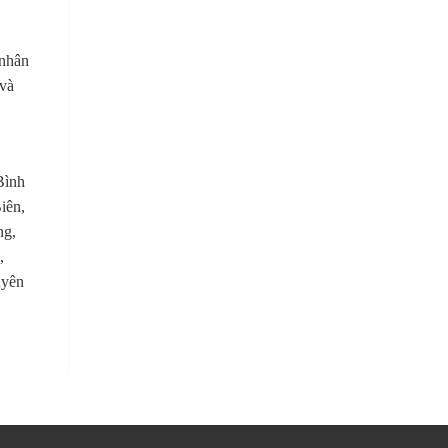
 nhân
 và
Bình
iên,
ng,
,
uyên