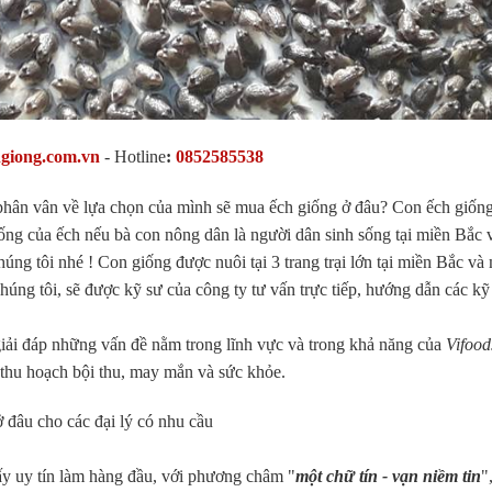
hgiong.com.vn
-
Hotline
:
0852585538
 phân vân về lựa chọn của mình sẽ mua ếch giống ở đâu? Con ếch giốn
ống của ếch nếu bà con nông dân là người dân sinh sống tại miền Bắc 
úng tôi nhé ! Con giống được nuôi tại 3 trang trại lớn tại miền Bắc và
húng tôi, sẽ được kỹ sư của công ty tư vấn trực tiếp, hướng dẫn các kỹ 
c giải đáp những vấn đề nằm trong lĩnh vực và trong khả năng của
Vifood
 thu hoạch bội thu, may mắn và sức khỏe.
 đâu cho các đại lý có nhu cầu
ấy uy tín làm hàng đầu, với phương châm "
một chữ tín - vạn niềm tin
"