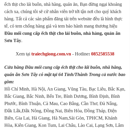
ếch thịt cho lái buôn, nhà hàng, quán ăn, Bạn đừng ngại khoảng
cách xa, chúng tôi sẽ cử nhân viên trở tới tận nơi cho quý khách
hàng. Tất cả các sản phẩm đăng tải trên website đều là hình thực
tế, có tem chống hàng giả và tem bảo hành mang thương hiệu
Đầu mối cung cấp ếch thịt cho lái buôn, nhà hàng, quán ăn
Sơn Tây
.
Xem tại
traiechgiong.com.vn
-
Hotline
:
0852585538
Cửa hàng Đầu mối cung cấp ếch thịt cho lái buôn, nhà hàng,
quán ăn Sơn Tây có mặt tại 64 Tỉnh/Thành Trong cả nước bao
gồm:
Hồ Chí Minh, Hà Nội, An Giang, Vũng Tàu, Bạc Liêu, Bắc Kạn,
Bắc Giang, Bắc Ninh, Bến Tre, Bình Dương, Bình Định, Bình
Phước, Bình Thuận, Cà Mau, Cao Bằng, Cần Thơ, Đà Nẵng,
Đắk Lắk,Đắk Nông, Đồng Nai, Biên Hòa, Đồng Tháp, Điện
Biên, Gia Lai, Hà Giang, Hà Nam,Sài Gòn, TPHCM, Khánh
Hòa, Kiên Giang, Kon Tum, Lai Châu, Lào Cai, Lạng Sơn, Lâm