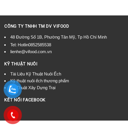
CÔNG TY TNHH TM DV VIFOOD
48 Đường Số 1B, Phường Tân Mỹ, Tp Hồ Chí Minh
Tel:
Hotlin0852585538
lienhe@vifood.com.vn
KỸ THUẬT NUÔI
Tài Liệu Kỹ Thuật Nuôi Ếch
Kỹ thuật nuôi ếch thương phẩm
Kỹ Thuật Xây Dựng Trại
KẾT NỐI FACEBOOK