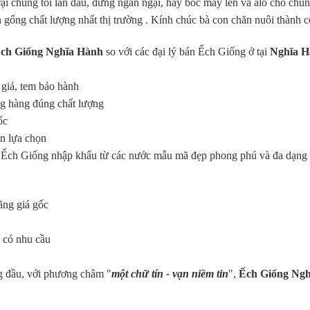
i chúng tôi lần đầu, đừng ngần ngại, hãy bóc máy lên và alo cho chún
 gống chất lượng nhất thị trường . Kính chúc bà con chăn nuôi thành 
ch Giống Nghĩa Hành
so với các đại lý bán Ếch Giống ở tại
Nghĩa 
 giả, tem bảo hành
g hàng đúng chất lượng
ốc
n lựa chọn
ại Ếch Giống nhập khẩu từ các nước mẫu mã đẹp phong phú và đa dạng
ãng giá gốc
ý có nhu cầu
g đầu, với phương châm "
một chữ tín - vạn niềm tin
",
Ếch Giống Ngh