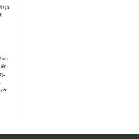
i tận
nh
Bình
iên,
ng,
,
uyên