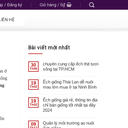
p / Đăng ký
Giỏ hàng /
0
₫
LIÊN HỆ
Bài viết mới nhất
chuyên cung cấp ếch thịt tươi
30
sống tại TP.HCM
Th06
àn ở
iống
Ếch giống Thái Lan dễ nuôi
19
ng
mau lớn mua ở tại Ninh Bình
Th02
Ếch giống giá rẻ, thông tin địa
19
chỉ bán giống tốt nhất tại đây
Th02
2024
uôn
Quản lý môi trường ao nuôi
09
Th12