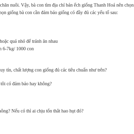
g chăn nuôi. Vậy, bà con tìm địa chỉ bán ếch giống Thanh Hoá nên chọn
họn giống bà con cần đảm bảo giống có đầy đủ các yếu tố sau:
hoặc quá nhỏ để tránh ăn nhau
nh 6-7kg/ 1000 con
uy tín, chất lượng con giống đủ các tiêu chuẩn như trên?
g tôi có đảm bảo hay không?
ng? Nếu có thì ai chịu tổn thât hao hụt đó?