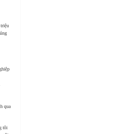
triệu
húng
nghiệp
n
nh qua
 tôi