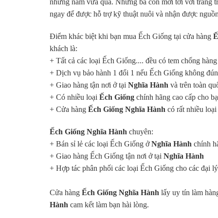
những năm vừa qua. Những bà con mơi tới với trang trạ
ngay để được hỗ trợ kỹ thuật nuôi và nhận được nguồn
Điểm khác biệt khi bạn mua Ếch Giống tại cửa hàng
Ế
khách là:
+ Tất cả các loại Ếch Giống.... đều có tem chống hàng
+ Dịch vụ bảo hành 1 đổi 1 nếu Ếch Giống không đún
+ Giao hàng tận nơi ở tại
Nghĩa Hành
và trên toàn qu
+ Có nhiều loại
Ếch Giống
chính hãng cao cấp cho bạ
+ Cửa hàng
Ếch Giống Nghĩa Hành
có rất nhiều lo
Ếch Giống Nghĩa Hành
chuyên:
+ Bán sỉ lẻ các loại Ếch Giống ở
Nghĩa Hành
chính h
+ Giao hàng Ếch Giống tận nơi ở tại
Nghĩa Hành
+ Hợp tác phân phối các loại Ếch Giống cho các đại l
Cửa hàng
Ếch Giống Nghĩa Hành
lấy uy tín làm hàn
Hành
cam kết làm bạn hài lòng.