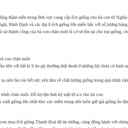
 động thâm niên trong lĩnh vực cung câp ếch giống cho bà con từ Nghĩa
, Bình Định và các đại lí ếch giống lớn miền bắc với số lượng hàng 
 sự thành công của bà con chăn nuôi là cơ sở tồn tại cho trại giống, c
 bà con chăn nuôi
u tiên với bất kì lí do gì( thường thất thoát ở những hộ chưa có kinh 
xa nên bà con hết sức yên tâm về chất lượng giống trong quá trình vậ
rình chăn nuôi. Hỗ trợ tận tình kỹ tuật từ a-z cho bà con.
n xuất giống lớn nhất khu vực miền trung nên luôn giữ giá giống ổn đị
con mua ếch giống Thanh Hoá đã tin tưởng, cùng đồng hành với chúng