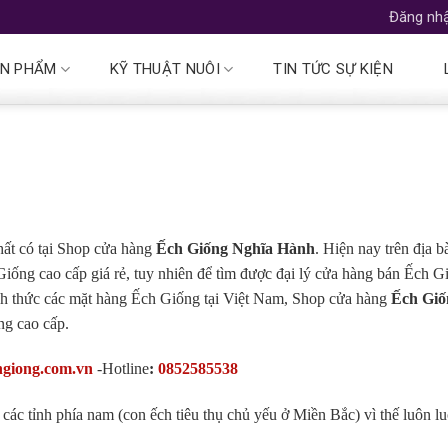
Đăng nhậ
N PHẨM
KỸ THUẬT NUÔI
TIN TỨC SỰ KIỆN
nhất có tại Shop cửa hàng
Ếch Giống Nghĩa Hành
. Hiện nay trên địa b
Giống cao cấp giá rẻ, tuy nhiên để tìm được đại lý cửa hàng bán Ếch G
hính thức các mặt hàng Ếch Giống tại Việt Nam, Shop cửa hàng
Ếch Giố
ng cao cấp.
hgiong.com.vn
-
Hotline
:
0852585538
ác tỉnh phía nam (con ếch tiêu thụ chủ yếu ở Miền Bắc) vì thế luôn l