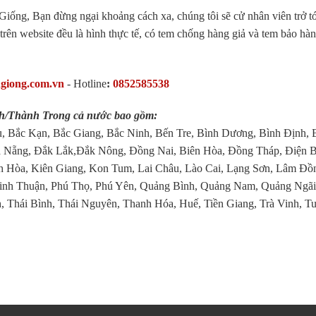
iống, Bạn đừng ngại khoảng cách xa, chúng tôi sẽ cử nhân viên trở tớ
trên website đều là hình thực tế, có tem chống hàng giả và tem bảo hà
hgiong.com.vn
-
Hotline
:
0852585538
nh/Thành Trong cả nước bao gồm:
, Bắc Kạn, Bắc Giang, Bắc Ninh, Bến Tre, Bình Dương, Bình Định, 
 Nẵng, Đắk Lắk,Đắk Nông, Đồng Nai, Biên Hòa, Đồng Tháp, Điện B
 Hòa, Kiên Giang, Kon Tum, Lai Châu, Lào Cai, Lạng Sơn, Lâm Đồ
inh Thuận, Phú Thọ, Phú Yên, Quảng Bình, Quảng Nam, Quảng Ngãi
, Thái Bình, Thái Nguyên, Thanh Hóa, Huế, Tiền Giang, Trà Vinh, T