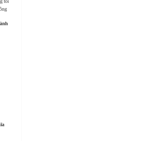
g tôi
công
Hành
ĩa