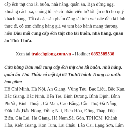
cấp ếch thịt cho lái buôn, nhà hàng, quán ăn, Bạn đừng ngại
khoảng cách xa, chúng tôi sẽ cử nhân viên trở tới tận nơi cho quý
khách hàng. Tất cả các sản phẩm đăng tải trên website đều là hình
thực tế, có tem chống hàng giả và tem bảo hành mang thương
hiệu
Đầu mối cung cấp ếch thịt cho lái buôn, nhà hàng, quán
ăn Thủ Thừa
.
Xem tại
traiechgiong.com.vn
-
Hotline
:
0852585538
Cửa hàng Đầu mối cung cấp ếch thịt cho lái buôn, nhà hàng,
quán ăn Thủ Thừa có mặt tại 64 Tỉnh/Thành Trong cả nước
bao gồm:
Hồ Chí Minh, Hà Nội, An Giang, Vũng Tàu, Bạc Liêu, Bắc Kạn,
Bắc Giang, Bắc Ninh, Bến Tre, Bình Dương, Bình Định, Bình
Phước, Bình Thuận, Cà Mau, Cao Bằng, Cần Thơ, Đà Nẵng,
Đắk Lắk,Đắk Nông, Đồng Nai, Biên Hòa, Đồng Tháp, Điện
Biên, Gia Lai, Hà Giang, Hà Nam,Sài Gòn, TPHCM, Khánh
Hòa, Kiên Giang, Kon Tum, Lai Châu, Lào Cai, Lạng Sơn, Lâm