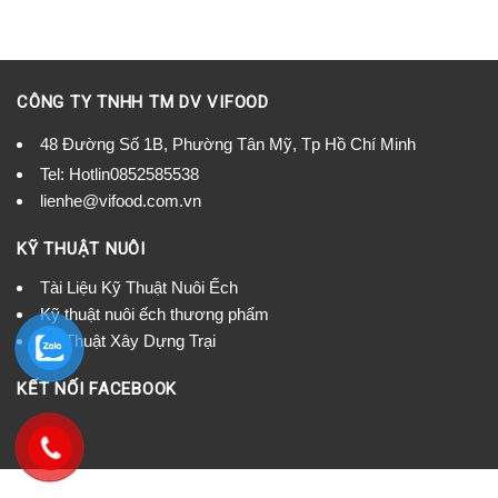
CÔNG TY TNHH TM DV VIFOOD
48 Đường Số 1B, Phường Tân Mỹ, Tp Hồ Chí Minh
Tel:
Hotlin0852585538
lienhe@vifood.com.vn
KỸ THUẬT NUÔI
Tài Liệu Kỹ Thuật Nuôi Ếch
Kỹ thuật nuôi ếch thương phẩm
Kỹ Thuật Xây Dựng Trại
KẾT NỐI FACEBOOK