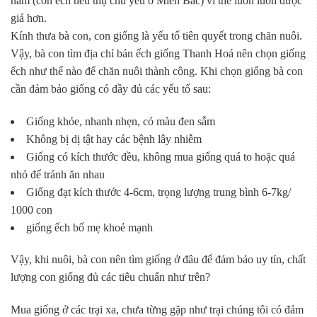
nam (con ếch tiêu thụ chủ yếu ở Miền Bắc) vì thế luôn luôn được
giá hơn.
Kính thưa bà con, con giống là yếu tố tiên quyết trong chăn nuôi.
Vậy, bà con tìm địa chỉ bán ếch giống Thanh Hoá nên chọn giống
ếch như thế nào để chăn nuôi thành công. Khi chọn giống bà con
cần đảm bảo giống có đầy đủ các yếu tố sau:
Giống khỏe, nhanh nhẹn, có màu đen sẫm
Không bị dị tật hay các bệnh lây nhiễm
Giống có kích thước đều, không mua giống quá to hoặc quá
nhỏ để tránh ăn nhau
Giống đạt kích thước 4-6cm, trọng lượng trung bình 6-7kg/
1000 con
giống ếch bố mẹ khoẻ mạnh
Vậy, khi nuôi, bà con nên tìm giống ở đâu để đảm bảo uy tín, chất
lượng con giống đủ các tiêu chuẩn như trên?
Mua giống ở các trại xa, chưa từng gặp như trại chúng tôi có đảm