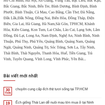
Hồ Chí Minh, Hà Nội, An Giang, Vũng Tàu, Bạc Liêu, Bắc Kạn,
Bắc Giang, Bắc Ninh, Bến Tre, Bình Dương, Bình Định, Bình
Phước, Bình Thuận, Cà Mau, Cao Bằng, Cần Thơ, Đà Nẵng,
Đắk Lắk,Đắk Nông, Đồng Nai, Biên Hòa, Đồng Tháp, Điện
Biên, Gia Lai, Hà Giang, Hà Nam,Sài Gòn, TPHCM, Khánh
Hòa, Kiên Giang, Kon Tum, Lai Châu, Lào Cai, Lạng Sơn, Lâm
Đồng, Đà Lạt, Long An, Nam Định, Nghệ An, Ninh Bình, Ninh
Thuận, Phú Thọ, Phú Yên, Quảng Bình, Quảng Nam, Quảng
Ngãi, Quảng Ninh, Quảng Trị, Sóc Trăng, Sơn La, Tây Ninh,
Thái Bình, Thái Nguyên, Thanh Hóa, Huế, Tiền Giang, Trà
Vinh, Tuyên Quang, Vĩnh Long, Vĩnh Phúc, Yên Bái...
Bài viết mới nhất
chuyên cung cấp ếch thịt tươi sống tại TP.HCM
30
Th06
Ếch giống Thái Lan dễ nuôi mau lớn mua ở tại Ninh
19