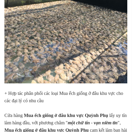
+ Hợp tác phân phối các loại Mua ếch giống ở đâu khu vực cho
các đại lý có nhu cầu
Cửa hàng
Mua ếch giống ở đâu khu vực Quỳnh Phụ
lấy uy tín
làm hàng đầu, với phương châm "
một chữ tín - vạn niềm tin
",
Mua ếch giống ở đâu khu vực Quỳnh Phụ
cam kết làm bạn hài