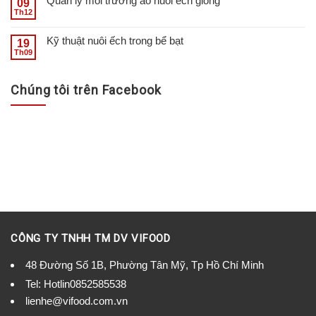
Quản lý môi trường ao nuôi ếch giống
09
Th12
Kỹ thuật nuôi ếch trong bể bạt
19
Th09
Chúng tôi trên Facebook
CÔNG TY TNHH TM DV VIFOOD
48 Đường Số 1B, Phường Tân Mỹ, Tp Hồ Chí Minh
Tel:
Hotlin0852585538
lienhe@vifood.com.vn