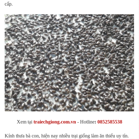
cấp.
Xem tại
traiechgiong.com.vn
-
Hotline
:
0852585538
Kính thưa bà con, hiện nay nhiều trại giống làm ăn thiếu uy tín.