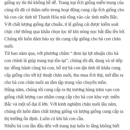
giống uy tín thì không hề dễ. Trang trại ếch giống miền trung của
cúng tôi đã có thâm niên trong hoạt động cung cấp ếch giống cho
bà con các tỉnh từ Thanh Hóa trải rông vào các tỉnh miền Bắc.
Với chất lượng giống đạt chuẩn, tỉ lệ giống cái được kiểm soát
chặc chẽ thông qua khâu chọn lọc từ khi nòng nọc bắt đầu lên bờ.
Chúng tôi luôn đảm bảo uy tín cung cấp giống cho bà con chăn
nuôi.
Từ bao năm qua, với phương châm “ đem lại lợi nhuận cho bà
con chính là giúp trang trại tồn tại”, chúng tôi đã, đang và sẽ tiếp
tục đồng hành cùng bà con, hỗ trợ bà con tận tình từ khâu cung
cấp giống cho tới kỹ thuật chăn nuôi, thu mua ếch thịt, mở đầu ra
cho bà con chăn nuôi an tâm tập trung vào chuyên môn.
Hằng năm, chúng tôi cung cấp ra thị trương hàng trăm vạn con
giống chất lượng cao nhằm cung cấp cho bà con khu vực miền
Bắc và một số đại lí lớn. Với kinh nghiệm chăn nuôi lâu năm,
chúng tôi luôn đảm chất lượng giống và lượng giống cung cấp ra
thị trường ổn định. Luôn có khi bà con cần.
Nhiều bà con lần đầu đến với trang trại luôn lo lắng không biết