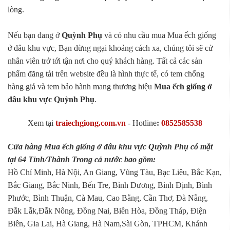
lòng.
Nếu bạn đang ở
Quỳnh Phụ
và có nhu cầu mua Mua ếch giống
ở đâu khu vực, Bạn đừng ngại khoảng cách xa, chúng tôi sẽ cử
nhân viên trở tới tận nơi cho quý khách hàng. Tất cả các sản
phẩm đăng tải trên website đều là hình thực tế, có tem chống
hàng giả và tem bảo hành mang thương hiệu
Mua ếch giống ở
đâu khu vực Quỳnh Phụ
.
Xem tại
traiechgiong.com.vn
-
Hotline
:
0852585538
Cửa hàng Mua ếch giống ở đâu khu vực Quỳnh Phụ có mặt
tại 64 Tỉnh/Thành Trong cả nước bao gồm:
Hồ Chí Minh, Hà Nội, An Giang, Vũng Tàu, Bạc Liêu, Bắc Kạn,
Bắc Giang, Bắc Ninh, Bến Tre, Bình Dương, Bình Định, Bình
Phước, Bình Thuận, Cà Mau, Cao Bằng, Cần Thơ, Đà Nẵng,
Đắk Lắk,Đắk Nông, Đồng Nai, Biên Hòa, Đồng Tháp, Điện
Biên, Gia Lai, Hà Giang, Hà Nam,Sài Gòn, TPHCM, Khánh