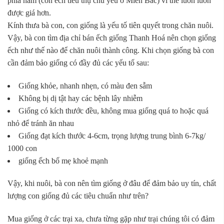
phía nam (con ếch tiêu thụ chủ yếu ở Miền Bắc) vì thế luôn luôn
được giá hơn.
Kính thưa bà con, con giống là yếu tố tiên quyết trong chăn nuôi.
Vậy, bà con tìm địa chỉ bán ếch giống Thanh Hoá nên chọn giống
ếch như thế nào để chăn nuôi thành công. Khi chọn giống bà con
cần đảm bảo giống có đầy đủ các yếu tố sau:
Giống khỏe, nhanh nhẹn, có màu đen sẫm
Không bị dị tật hay các bệnh lây nhiễm
Giống có kích thước đều, không mua giống quá to hoặc quá
nhỏ để tránh ăn nhau
Giống đạt kích thước 4-6cm, trọng lượng trung bình 6-7kg/
1000 con
giống ếch bố mẹ khoẻ mạnh
Vậy, khi nuôi, bà con nên tìm giống ở đâu để đảm bảo uy tín, chất
lượng con giống đủ các tiêu chuẩn như trên?
Mua giống ở các trại xa, chưa từng gặp như trại chúng tôi có đảm