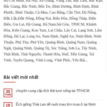
Hồ Chí Minh, Hà Nội, An Giang, Vũng Tàu, Bạc Liêu, Bắc Kạn,
Bắc Giang, Bắc Ninh, Bến Tre, Bình Dương, Bình Định, Bình
Phước, Bình Thuận, Cà Mau, Cao Bằng, Cần Thơ, Đà Nẵng,
Đắk Lắk,Đắk Nông, Đồng Nai, Biên Hòa, Đồng Tháp, Điện
Biên, Gia Lai, Hà Giang, Hà Nam,Sài Gòn, TPHCM, Khánh
Hòa, Kiên Giang, Kon Tum, Lai Châu, Lào Cai, Lạng Sơn, Lâm
Đồng, Đà Lạt, Long An, Nam Định, Nghệ An, Ninh Bình, Ninh
Thuận, Phú Thọ, Phú Yên, Quảng Bình, Quảng Nam, Quảng
Ngãi, Quảng Ninh, Quảng Trị, Sóc Trăng, Sơn La, Tây Ninh,
Thái Bình, Thái Nguyên, Thanh Hóa, Huế, Tiền Giang, Trà
Vinh, Tuyên Quang, Vĩnh Long, Vĩnh Phúc, Yên Bái...
Bài viết mới nhất
chuyên cung cấp ếch thịt tươi sống tại TP.HCM
30
Th06
Ếch giống Thái Lan dễ nuôi mau lớn mua ở tại Ninh
19