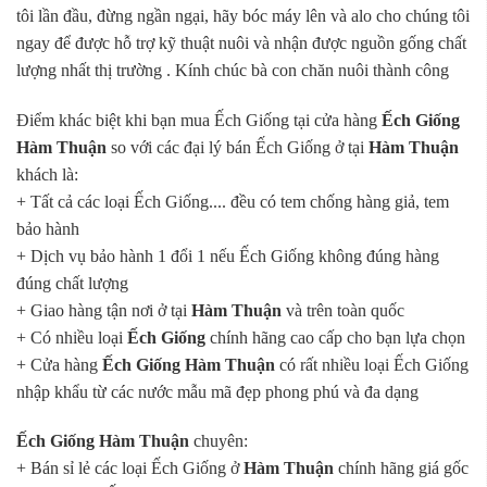
tôi lần đầu, đừng ngần ngại, hãy bóc máy lên và alo cho chúng tôi
ngay để được hỗ trợ kỹ thuật nuôi và nhận được nguồn gống chất
lượng nhất thị trường . Kính chúc bà con chăn nuôi thành công
Điểm khác biệt khi bạn mua Ếch Giống tại cửa hàng
Ếch Giống
Hàm Thuận
so với các đại lý bán Ếch Giống ở tại
Hàm Thuận
khách là:
+ Tất cả các loại Ếch Giống.... đều có tem chống hàng giả, tem
bảo hành
+ Dịch vụ bảo hành 1 đổi 1 nếu Ếch Giống không đúng hàng
đúng chất lượng
+ Giao hàng tận nơi ở tại
Hàm Thuận
và trên toàn quốc
+ Có nhiều loại
Ếch Giống
chính hãng cao cấp cho bạn lựa chọn
+ Cửa hàng
Ếch Giống Hàm Thuận
có rất nhiều loại Ếch Giống
nhập khẩu từ các nước mẫu mã đẹp phong phú và đa dạng
Ếch Giống Hàm Thuận
chuyên:
+ Bán sỉ lẻ các loại Ếch Giống ở
Hàm Thuận
chính hãng giá gốc